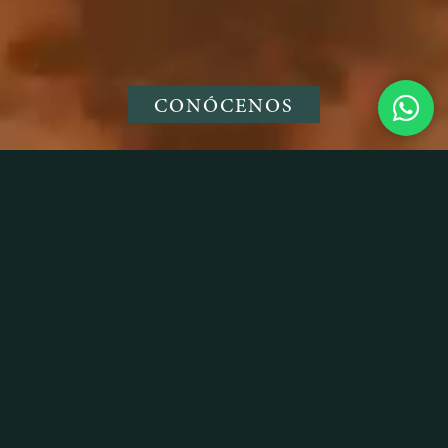
CONÓCENOS
MACROLOTES PARA
DESARROLLADORES E
INVERSIONISTAS Y LOTES
RESIDENCIALES