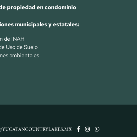
de propiedad en condominio
iones municipales y estatales:
ón de INAH
de Uso de Suelo
ones ambientales
@YUCATANCOUNTRYLAKES.MX